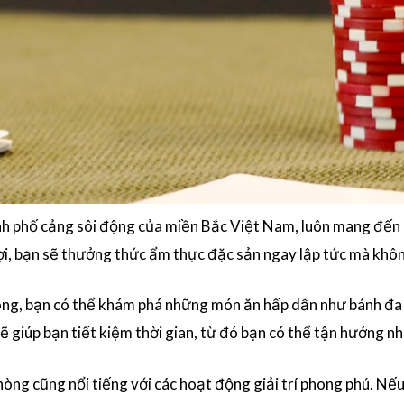
h phố cảng sôi động của miền Bắc Việt Nam, luôn mang đến n
i, bạn sẽ thưởng thức ẩm thực đặc sản ngay lập tức mà không 
ng, bạn có thể khám phá những món ăn hấp dẫn như bánh đa c
ẽ giúp bạn tiết kiệm thời gian, từ đó bạn có thể tận hưởng n
hòng cũng nổi tiếng với các hoạt động giải trí phong phú. Nếu