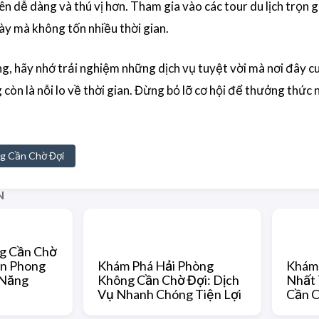
n dễ dàng và thú vị hơn. Tham gia vào các tour du lịch trọn g
ày mà không tốn nhiều thời gian.
ng, hãy nhớ trải nghiệm những dịch vụ tuyệt vời mà nơi đây c
còn là nỗi lo về thời gian. Đừng bỏ lỡ cơ hội để thưởng thức
g Cần Chờ Đợi
N
g Cần Chờ
ên Phong
Khám Phá Hải Phòng
Khám 
 Năng
Không Cần Chờ Đợi: Dịch
Nhất 
Vụ Nhanh Chóng Tiện Lợi
Cần C