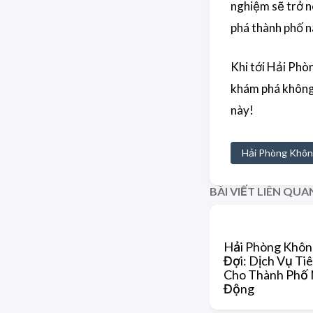
nghiệm sẽ trở nê
phá thành phố n
Khi tới Hải Phò
khám phá không 
này!
Hải Phòng Khôn
BÀI VIẾT LIÊN QUA
Hải Phòng Khôn
Đợi: Dịch Vụ Ti
Cho Thành Phố
Động