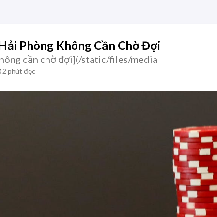
Hải Phòng Không Cần Chờ Đợi
hông cần chờ đợi](/static/files/media
2 phút đọc